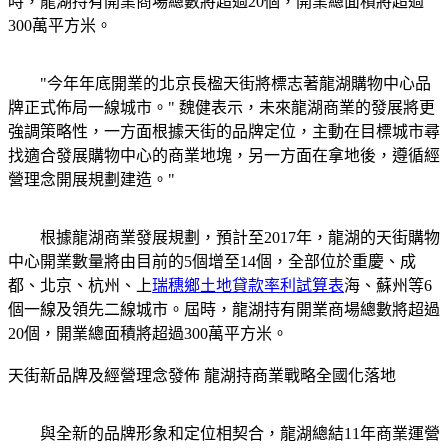
時，龍湖持有開業商場總數將超過20個，開業總面積將超過
300萬平方米。
"今年年底開業的北京長楹天街將標志著龍湖購物中心品
牌正式佈局一線城市。" 魏健表示，未來龍湖商業的發展將更
強調策略性，一方面根據天街的品牌定位，主動在目標城市尋
找適合發展購物中心的商業地塊，另一方面在拿地後，遵循經
營理念開展規劃建造。"
根據龍湖商業發展規劃，預計至2017年，龍湖的天街購物
中心開業數量將由目前的5個增至14個，全部位於重慶、成
都、北京、杭州、上
瑞穗鄉土地貸款率利試算表
海、蘇州等6
個一線及領先二線城市。屆時，龍湖持有開業商場總數將超過
20個，開業總面積將超過300萬平方米。
天街新品牌及經營理念發佈 龍湖持商業戰略全國化落地
與全新的品牌形象和定位相契合，龍湖總結11年商業運營