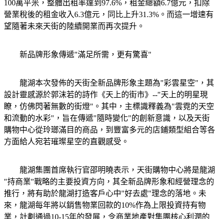
100萬平米，整體出租率達到97.6%，租金總額6.7億元，扣除
營業稅後的租金收入6.3億元，同比上升31.3%。而這一增速有
望隨著未來天街的陸續開業而再次提升。
新品牌形象傳遞"滿足所需，更有驚喜"
龍湖本次發佈的天街全新品牌形象主題為"彩雲星空"，其
設計靈感源於郭沫若的詩作《天上的街市》--"天上的明星現
瞭，仿佛閃著無數的街燈"。其中，主標識釋義為"雲霓的天空
和流動的水彩"，旨在傳遞"隨時變化"的創新意識，以及天街
購物中心從玲瑯滿目的商品，到豐富多元的店鋪類型組合等各
方面給人宛若璀璨星空的直觀感受。
龍湖集團首席執行官邵明曉表示，天街購物中心將是龍湖
"持商業"戰略的主要投資方向，其全新品牌形象和經營理念的
推行，將有助於龍湖打造客戶心中"好去處"理念的落地。未
來，龍湖每年將以銷售物業回款的10%作為上限投資持有物
業，計劃通過10-15年的發展，令商業地產對集團核心利潤的