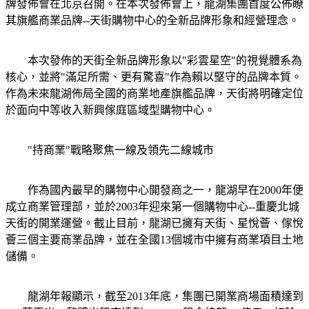
牌發佈會在北京召開。在本次發佈會上，龍湖集團首度公佈瞭
其旗艦商業品牌--天街購物中心的全新品牌形象和經營理念。
本次發佈的天街全新品牌形象以"彩雲星空"的視覺體系為
核心，並將"滿足所需、更有驚喜"作為賴以堅守的品牌本質。
作為未來龍湖佈局全國的商業地產旗艦品牌，天街將明確定位
於面向中等收入新興傢庭區域型購物中心。
"持商業"戰略聚焦一線及領先二線城市
作為國內最早的購物中心開發商之一，龍湖早在2000年便
成立商業管理部，並於2003年迎來第一個購物中心--重慶北城
天街的開業運營。截止目前，龍湖已擁有天街、星悅薈、傢悅
薈三個主要商業品牌，並在全國13個城市中擁有商業項目土地
儲備。
龍湖年報顯示，截至2013年底，集團已開業商場面積達到