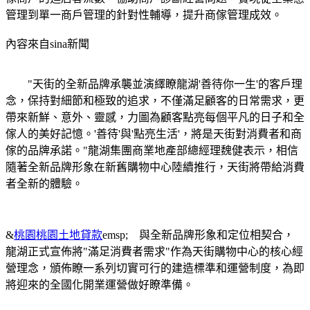
管理到單一商戶管理的針對性輔導，提升商傢管理成效。
內容來自sina新聞
"天街的全新品牌承襲並演繹瞭龍湖'善待你一生'的客戶理
念，保持對細節和極致的追求，不僅滿足顧客的日常需求，更
帶來新鮮、意外、靈感，力圖為顧客點亮每個平凡的日子和全
傢人的美好記憶。'善待'與'點亮生活'，將是天街對消費者和商
傢的品牌承諾。"龍湖集團商業地產部總經理魏健表示，相信
隨著全新品牌形象在新舊購物中心陸續推行，天街將帶給消費
者全新的體驗。
&
桃園桃園土地貸款
emsp; 與全新品牌形象和定位相契合，
龍湖正式宣佈將"滿足消費者需求"作為天街購物中心的核心經
營理念，頒佈瞭一系列切實可行的建造標準和運營制度，為即
將迎來的全國化開業運營做好瞭準備。