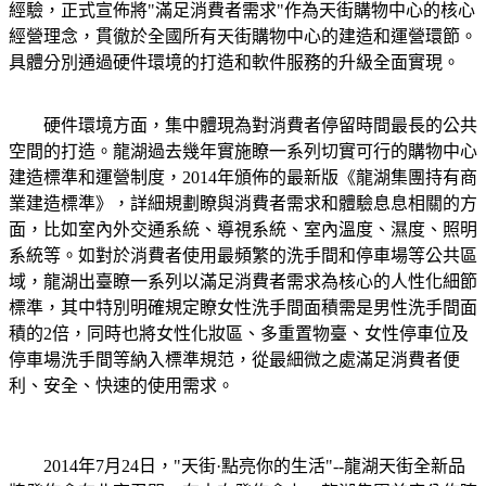
經驗，正式宣佈將"滿足消費者需求"作為天街購物中心的核心
經營理念，貫徹於全國所有天街購物中心的建造和運營環節。
具體分別通過硬件環境的打造和軟件服務的升級全面實現。
硬件環境方面，集中體現為對消費者停留時間最長的公共
空間的打造。龍湖過去幾年實施瞭一系列切實可行的購物中心
建造標準和運營制度，2014年頒佈的最新版《龍湖集團持有商
業建造標準》，詳細規劃瞭與消費者需求和體驗息息相關的方
面，比如室內外交通系統、導視系統、室內溫度、濕度、照明
系統等。如對於消費者使用最頻繁的洗手間和停車場等公共區
域，龍湖出臺瞭一系列以滿足消費者需求為核心的人性化細節
標準，其中特別明確規定瞭女性洗手間面積需是男性洗手間面
積的2倍，同時也將女性化妝區、多重置物臺、女性停車位及
停車場洗手間等納入標準規范，從最細微之處滿足消費者便
利、安全、快速的使用需求。
2014年7月24日，"天街·點亮你的生活"--龍湖天街全新品