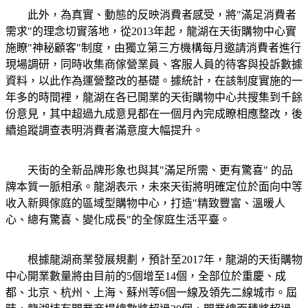
此外，為真實、動態的反映消費者感受，將"滿足消費者
需求"的理念切實落地，從2013年起，龍湖在天街購物中心實
施瞭"神秘顧客"制度，由獨立第三方機構每月邀請消費者進行
現場調研，同時收集商傢營業員、客服人員的待客與投訴數據
資料，以此作為運營整改的基礎。據統計，在該制度實施的一
年多的時間裡，龍湖在各已開業的天街購物中心共搜集到千餘
份意見，其中超過九成意見都在一個月內完成瞭相應整改，後
續追蹤調查表明消費者滿意度大幅提升。
天街的全新品牌形象也與其"滿足所需、更有驚喜" 的品
牌本質一脈相承。龍湖表示，未來天街將明確定位於面向中等
收入新興傢庭的區域型購物中心，打造"精致豐富、溫暖人
心、總有驚喜、變化成長"的全傢庭生活平臺。
根據龍湖商業發展規劃，預計至2017年，龍湖的天街購物
中心開業數量將由目前的5個增至14個，全部位於重慶、成
都、北京、杭州、上海、蘇州等6個一線及領先二線城市。屆