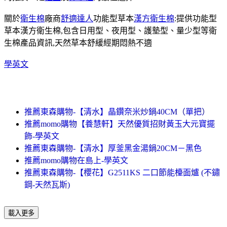
關於
衛生棉
廠商
舒適達人
功能型草本
漢方衛生棉
:提供功能型
草本漢方衛生棉,包含日用型、夜用型、護墊型、量少型等衛
生棉產品資訊,天然草本舒緩經期悶熱不適
學英文
推薦東森購物-【清水】晶鑽奈米炒鍋40CM（單把）
推薦momo購物【養慧軒】天然優質招財黃玉大元寶擺
飾-學英文
推薦東森購物-【清水】厚釜黑金湯鍋20CM－黑色
推薦momo購物在島上-學英文
推薦東森購物-【櫻花】G2511KS 二口節能檯面爐 (不鏽
鋼-天然瓦斯)
載入更多