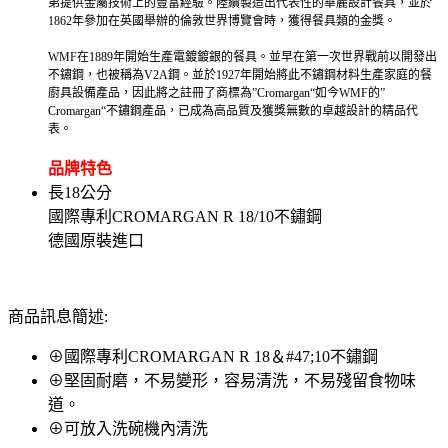
弟提供金屬技術上的豐富經驗。陸續製造出代表性的華麗設計餐具，並於
1862年參加在英國舉辦的倫敦世界博覽會時，獲得餐具類的金獎。
WMF在1889年開始生產電鍍鍍銀的餐具。並早在第一次世界戰前以開發出
不鏽鋼，也被稱為V2A鋼。並於1927年開始將此不鏽鋼材料生產家庭的餐
廚具設備產品，因此將之註冊了商標為”Cromargan“如今WMF的”
Cromargan“不鏽鋼產品，已成為高品質及獲獎無數的卓越設計的精品代
表。
品牌特色
長18公分
國際專利CROMARGAN R 18/10不鏽鋼
德國原裝進口
商品訊息簡述:
⊕國際專利CROMARGAN R 18＆#47;10不鏽鋼
⊕堅固耐磨，不易變形，容易清洗，不易殘留食物味
道。
⊕可放入洗碗機內清洗