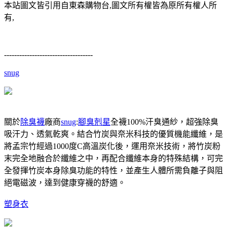
本站圖文皆引用自東森購物台,圖文所有權皆為原所有權人所
有,
-----------------------------------
snug
關於
除臭襪
廠商
snug
:
腳臭剋星
全襪100%汗臭通紗，超強除臭
吸汗力、透氣乾爽。結合竹炭與奈米科技的優質機能纖維，是
將孟宗竹經過1000度C高溫炭化後，運用奈米技術，將竹炭粉
末完全地融合於纖維之中，再配合纖維本身的特殊結構，可完
全發揮竹炭本身除臭功能的特性，並產生人體所需負離子與阻
絕電磁波，達到健康穿襪的舒適。
塑身衣