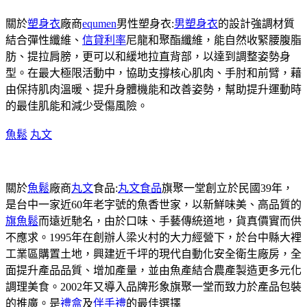
關於
塑身衣
廠商
equmen
男性塑身衣:
男塑身衣
的設計強調材質
結合彈性纖維、
信貸利率
尼龍和聚酯纖維，能自然收緊腰腹脂
肪、提拉肩膀，更可以和緩地拉直背部，以達到調整姿勢身
型。在最大極限活動中，協助支撐核心肌肉、手肘和前臂，藉
由保持肌肉溫暖、提升身體機能和改善姿勢，幫助提升運動時
的最佳肌能和減少受傷風險。
魚鬆
丸文
關於
魚鬆
廠商
丸文
食品:
丸文食品
旗聚一堂創立於民國39年，
是台中一家近60年老字號的魚香世家，以新鮮味美、高品質的
旗魚鬆
而遠近馳名，由於口味、手藝傳統道地，貨真價實而供
不應求。1995年在創辦人梁火村的大力經營下，於台中縣大裡
工業區購置土地，興建近千坪的現代自動化安全衛生廠房，全
面提升產品品質、增加產量，並由魚產結合農產製造更多元化
調理美食。2002年又導入品牌形象旗聚一堂而致力於產品包裝
的推廣。是
禮盒
及
伴手禮
的最佳選擇