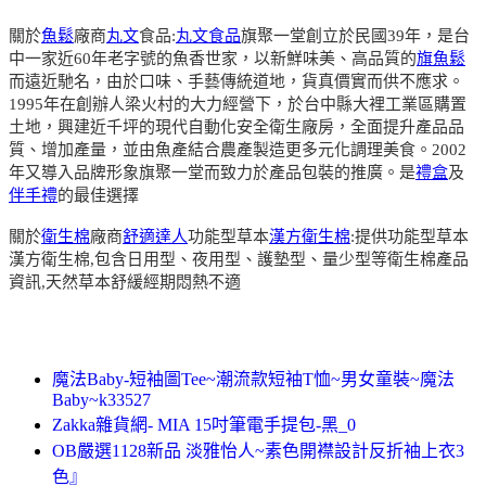
關於
魚鬆
廠商
丸文
食品:
丸文食品
旗聚一堂創立於民國39年，是台
中一家近60年老字號的魚香世家，以新鮮味美、高品質的
旗魚鬆
而遠近馳名，由於口味、手藝傳統道地，貨真價實而供不應求。
1995年在創辦人梁火村的大力經營下，於台中縣大裡工業區購置
土地，興建近千坪的現代自動化安全衛生廠房，全面提升產品品
質、增加產量，並由魚產結合農產製造更多元化調理美食。2002
年又導入品牌形象旗聚一堂而致力於產品包裝的推廣。是
禮盒
及
伴手禮
的最佳選擇
關於
衛生棉
廠商
舒適達人
功能型草本
漢方衛生棉
:提供功能型草本
漢方衛生棉,包含日用型、夜用型、護墊型、量少型等衛生棉產品
資訊,天然草本舒緩經期悶熱不適
魔法Baby-短袖圖Tee~潮流款短袖T恤~男女童裝~魔法
Baby~k33527
Zakka雜貨網- MIA 15吋筆電手提包-黑_0
OB嚴選1128新品 淡雅怡人~素色開襟設計反折袖上衣3
色』