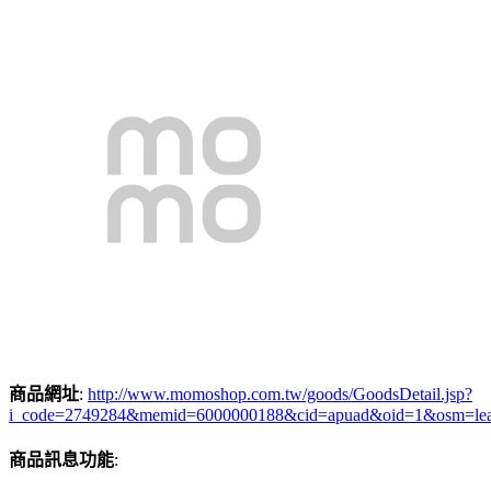
商品網址
:
http://www.momoshop.com.tw/goods/GoodsDetail.jsp?
i_code=2749284&memid=6000000188&cid=apuad&oid=1&osm=le
商品訊息功能
: