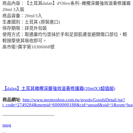
商品內容：【土耳其dalan】d'Olive系列–橄欖深層強效滋養修護霜
20ml 3入裝
商品容量：20ml/3入
生產國別：土耳其 (原裝進口)
保存期限：詳見外包裝
使用方式：取適量均勻塗抹於手和足部肌膚並避開傷口部位，輕
輕按摩使其吸收即可。
高市衛?廣字第10306068號
【dalan】土耳其橄欖深層強效滋養修護霜(20mlX3超值組)
商品網址
:
http://www.momoshop.com.tw/goods/GoodsDetail.jsp?
i_code=2749284&memid=6000000188&cid=apuad&oid=1&osm=lea
-----------------------------------
snug