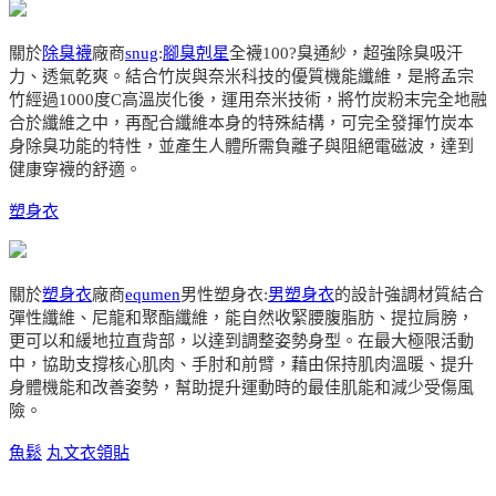
關於
除臭襪
廠商
snug
:
腳臭剋星
全襪100?臭通紗，超強除臭吸汗
力、透氣乾爽。結合竹炭與奈米科技的優質機能纖維，是將孟宗
竹經過1000度C高溫炭化後，運用奈米技術，將竹炭粉末完全地融
合於纖維之中，再配合纖維本身的特殊結構，可完全發揮竹炭本
身除臭功能的特性，並產生人體所需負離子與阻絕電磁波，達到
健康穿襪的舒適。
塑身衣
關於
塑身衣
廠商
equmen
男性塑身衣:
男塑身衣
的設計強調材質結合
彈性纖維、尼龍和聚酯纖維，能自然收緊腰腹脂肪、提拉肩膀，
更可以和緩地拉直背部，以達到調整姿勢身型。在最大極限活動
中，協助支撐核心肌肉、手肘和前臂，藉由保持肌肉溫暖、提升
身體機能和改善姿勢，幫助提升運動時的最佳肌能和減少受傷風
險。
魚鬆
丸文
衣領貼