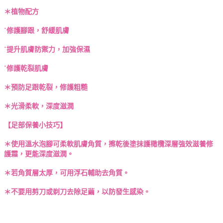
＊植物配方
˙修護腳跟，舒緩肌膚
˙提升肌膚防禦力，加強保濕
˙修護乾裂肌膚
＊預防足跟乾裂，修護粗糙
＊光滑柔軟，深度滋潤
【足部保養小技巧】
＊使用溫水泡腳可柔軟肌膚角質，擦乾後塗抹護橄欖深層強效滋養修
護霜，更能深度滋潤。
＊若角質層太厚，可用浮石輔助去角質。
＊不要用剪刀或剃刀去除足繭，以防發生感染。