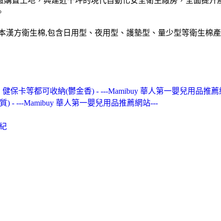
業區購置土地，興建近千坪的現代自動化安全衛生廠房，全面提
。
草本漢方衛生棉,包含日用型、夜用型、護墊型、量少型等衛生棉產
、健保卡等都可收納(鬱金香) - ---Mamibuy 華人第一嬰兒用品推薦網
P.P.材質) - ---Mamibuy 華人第一嬰兒用品推薦網站---
紀