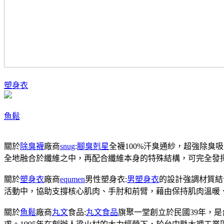
塑身衣
魚鬆
關於
除臭襪
廠商
snug
:
腳臭剋星
全襪100%汗臭通紗，超強除臭
全地融合於纖維之中，再配合纖維本身的特殊結構，可完全發
關於
塑身衣
廠商
equmen
男性塑身衣:
男塑身衣
的設計強調材質結
活動中，協助支撐核心肌肉、手肘和前臂，藉由保持肌肉溫暖
關於
魚鬆
廠商
丸文
食品:
丸文食品
旗聚一堂創立於民國39年，