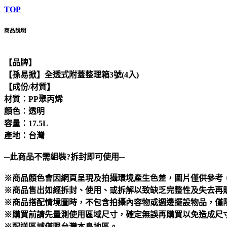
TOP
商品說明
【品牌】
【孫易掀】全透式附蓋整理箱3號(4入)
【成份/材質】
材質：PP聚丙烯
顏色：透明
容量：17.5L
產地：台灣
─此商品不需組裝?拆封即可使用─
※商品顏色會因網頁呈現及拍攝環境產生色差，圖片僅供參考
※商品售出如經拆封、使用、或拆解以致缺乏完整性及失去再販
※商品搭配情境圖時，不包含拍攝內容物或週邊擺設物品，僅限
※購買前請先量測使用區域尺寸，確定無誤再購買以免造成尺
※配送區域僅限台灣本島地區。