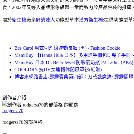
求。1995年在創辦人梁火村的大力經營下，於台中縣大裡工
食。2002年又導入品牌形象旗聚一堂而致力於產品包裝的推廣
關於
衛生棉
廠商
舒適達人
功能型草本
漢方衛生棉
:提供功能型
Bes Carol 男式切割線運動長褲 (黑) - Fashion Cookie
MamiBuy-【Hanna Hula 日本】多用途手冊包L-親子手冊
MamiBuy-日本 Dr. Betta Jewel 防脹氣奶瓶 P2-120ml (
COOLDRY 抗UV女連帽休閒風罩衫(紅咖)
博客來網路書店-霹靂寶典第四部：刀戟戡魔錄~霹靂開疆
創作者介紹
rodgersa70
rodgersa70的部落格