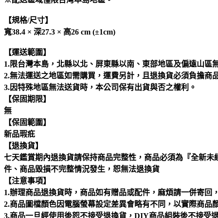
【規格/尺寸】
寬38.4 × 深27.3 × 高26 cm (±1cm)
【運送範圍】
1.限台灣本島，北縣以北、屏東縣以南、東部地區及偏遠山區
2.無法運送之地區如需購買，運費另計，且退換貨必須負擔商
3.因特殊地區無法送貨時，本公司保有出貨與否之權利。
【保固期限】
無
【保固範圍】
新品瑕疪
【退換貨】
七天鑑賞期內退換貨請保持商品完整性，商品必須為『全新未
件、商品毀損不完整情況發生，恕無法退換貨
【注意事項】
1.辦理商品退換貨時，商品如有贈品或配件，麻煩請一併寄
2.商品圖檔顏色因電腦螢幕設定差異會略有不同，以實際商品
3.商品一旦經使用後恕不接受退換貨，DIY商品組裝後不接受