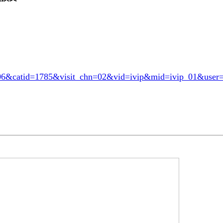
006&catid=1785
&visit_chn=02&vid=ivip&mid=ivip_01&user