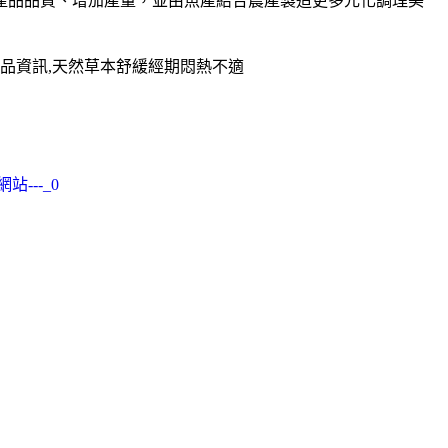
升產品品質、增加產量，並由魚產結合農產製造更多元化調理美
品資訊,天然草本舒緩經期悶熱不適
站---_0