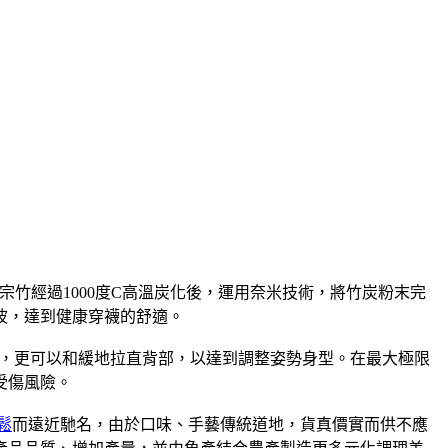
宗竹經過1000度C高溫炭化後，運用奈米技術，將竹炭粉末完
波，達到健康穿襪的舒適。
，更可以和緩地拉直背部，以達到調整姿勢身型。在最大極限
受傷風險。
鬆
而遠近馳名，由於口味、手藝傳統道地，貨真價實而供不應