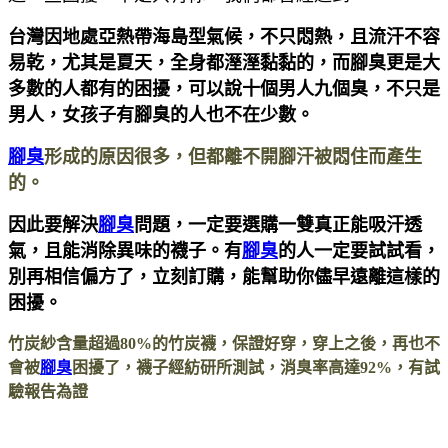
台灣因地處亞熱帶海島型氣候，不只悶熱，且流汗不容
易乾，尤其是夏天，全身都溼溼黏黏的，而腳臭更是大
多數的人都有的困擾，可以說十個男人九個臭，不只是
男人，女孩子有腳臭的人也不在少數。
腳臭
形成的原因很多，但都離不開腳汗被悶住而產生
的。
因此要解決
腳臭
問題，一定要選購一雙真正能吸汗透
氣，且能消除異味的襪子。有
腳臭
的人一定要試試看，
別再相信偏方了，立刻訂購，能幫助你儘早遠離這樣的
困擾。
竹炭紗含量超過80%的竹炭襪，保證好穿，穿上之後，再也不
會被
腳臭
困擾了，襪子經紡研所測試，消臭率高達92%，有試
驗報告為證