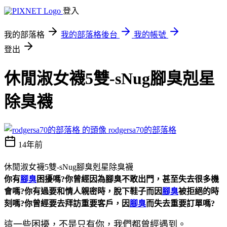
登入
我的部落格
我的部落格後台
我的帳號
登出
休閒淑女襪5雙-sNug腳臭剋星
除臭襪
rodgersa70的部落格
14年前
休閒淑女襪5雙-sNug腳臭剋星除臭襪
你有
腳臭
困擾嗎?你曾經因為腳臭不敢出門，甚至失去很多機
會嗎?你有過要和情人親密時，脫下鞋子而因
腳臭
被拒絕的時
刻嗎?你曾經要去拜訪重要客戶，因
腳臭
而失去重要訂單嗎?
這一些困擾，不是只有你，我們都曾經遇到。