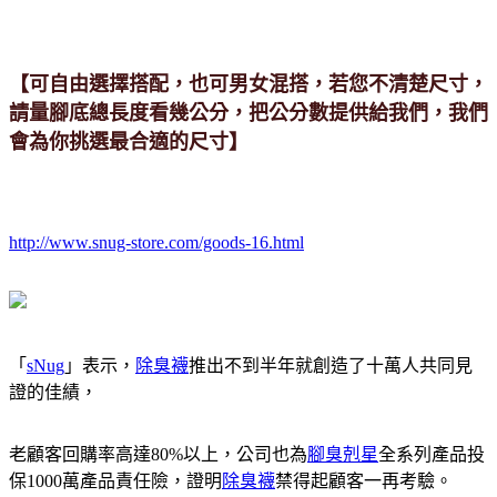
【可自由選擇搭配，也可男女混搭，若您不清楚尺寸，
請量腳底總長度看幾公分，把公分數提供給我們，我們
會為你挑選最合適的尺寸】
http://www.snug-store.com/goods-16.html
「
sNug
」表示，
除臭襪
推出不到半年就創造了十萬人共同見
證的佳績，
老顧客回購率高達80%以上，公司也為
腳臭剋星
全系列產品投
保1000萬產品責任險，證明
除臭襪
禁得起顧客一再考驗。