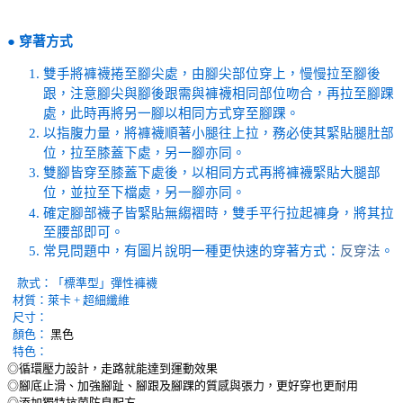
●
穿著方式
雙手將褲襪捲至腳尖處，由腳尖部位穿上，慢慢拉至腳後
跟，注意腳尖與腳後跟需與褲襪相同部位吻合，再拉至腳踝
處，此時再將另一腳以相同方式穿至腳踝。
以指腹力量，將褲襪順著小腿往上拉，務必使其緊貼腿肚部
位，拉至膝蓋下處，另一腳亦同。
雙腳皆穿至膝蓋下處後，以相同方式再將褲襪緊貼大腿部
位，並拉至下檔處，另一腳亦同。
確定腳部襪子皆緊貼無縐褶時，雙手平行拉起褲身，將其拉
至腰部即可。
常見問題中，有圖片說明一種更快速的穿著方式：
反穿法
。
款式：
「標準型」彈性褲襪
材質：萊卡 + 超細纖維
尺寸：
顏色：
黑色
特色：
◎循環壓力設計，走路就能達到運動效果
◎腳底止滑、加強腳趾、腳跟及腳踝的質感與張力，更好穿也更耐用
◎添加獨特抗菌防臭配方