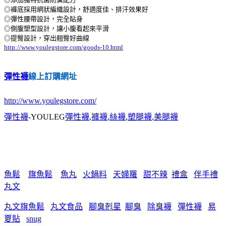
◎褲底採用網狀編織設計，舒適度佳、排汗效果好
◎彈性腰帶設計，完全貼身
◎側腹塑型設計，讓小腹看起來平滑
◎提臀設計，穿出翹臀好曲線
http://www.youlegstore.com/goods-10.html
彈性襪
線上訂購網址
http://www.youlegstore.com/
彈性襪
-YOULEG
彈性襪
,
褲襪
,
絲襪
,
塑腿襪
,
美腿襪
魚鬆
旗魚鬆
魚丸
火鍋料
天婦羅
甜不辣
禮盒
伴手禮
丸文
丸文旗魚鬆
丸文食品
腳臭剋星
腳臭
除臭襪
彈性襪
易
夏貼
snug